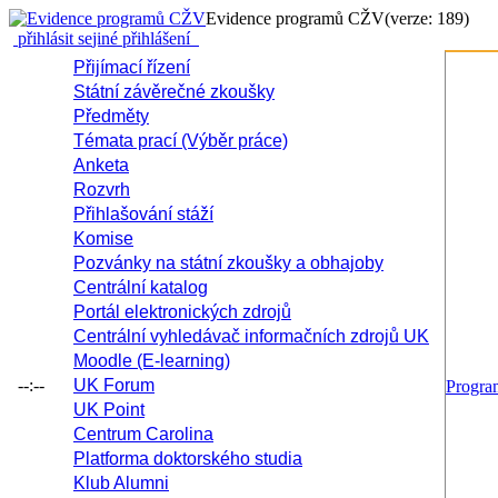
Evidence programů CŽV
(verze: 189)
přihlásit se
jiné přihlášení
Přijímací řízení
Státní závěrečné zkoušky
Předměty
Témata prací (Výběr práce)
Anketa
Rozvrh
Přihlašování stáží
Komise
Pozvánky na státní zkoušky a obhajoby
Centrální katalog
Portál elektronických zdrojů
Centrální vyhledávač informačních zdrojů UK
Moodle (E-learning)
--:--
UK Forum
Progr
UK Point
Centrum Carolina
Platforma doktorského studia
Klub Alumni