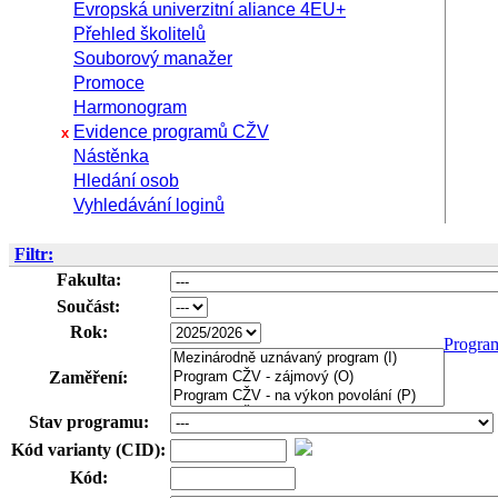
Evropská univerzitní aliance 4EU+
Přehled školitelů
Souborový manažer
Promoce
Harmonogram
Evidence programů CŽV
x
Nástěnka
Hledání osob
Vyhledávání loginů
Filtr:
Fakulta:
Součást:
Rok:
Progra
Zaměření:
Stav programu:
Kód varianty (CID):
Kód: