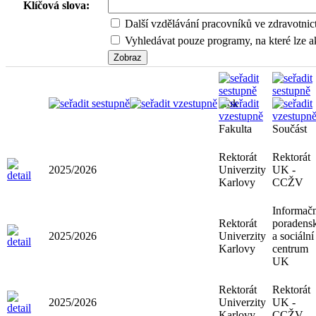
Klíčová slova:
Další vzdělávání pracovníků ve zdravotnic
Vyhledávat pouze programy, na které lze ak
Rok
Fakulta
Součást
Rektorát
Rektorát
2025/2026
Univerzity
UK -
Karlovy
CCŽV
Informačn
Rektorát
poradens
2025/2026
Univerzity
a sociální
Karlovy
centrum
UK
Rektorát
Rektorát
2025/2026
Univerzity
UK -
Karlovy
CCŽV