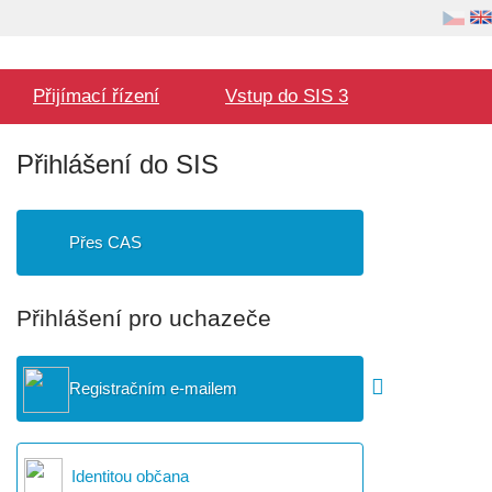
Volba
Uživatel
jazyka
Hlavní
Přijímací řízení
Vstup do SIS 3
menu
Přihlášení do SIS
Přes CAS
Přihlášení pro uchazeče
Registračním e-mailem
Identitou občana