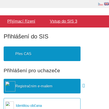
Volba
Uživatel
jazyka
Hlavní
Přijímací řízení
Vstup do SIS 3
menu
Přihlášení do SIS
Přes CAS
Přihlášení pro uchazeče
Registračním e-mailem
Identitou občana